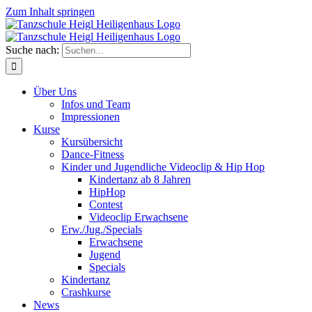
Zum Inhalt springen
Suche nach:
Über Uns
Infos und Team
Impressionen
Kurse
Kursübersicht
Dance-Fitness
Kinder und Jugendliche Videoclip & Hip Hop
Kindertanz ab 8 Jahren
HipHop
Contest
Videoclip Erwachsene
Erw./Jug./Specials
Erwachsene
Jugend
Specials
Kindertanz
Crashkurse
News