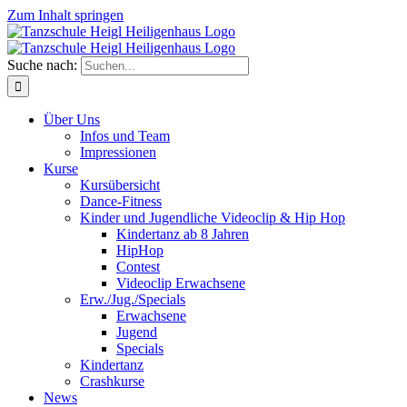
Zum Inhalt springen
Suche nach:
Über Uns
Infos und Team
Impressionen
Kurse
Kursübersicht
Dance-Fitness
Kinder und Jugendliche Videoclip & Hip Hop
Kindertanz ab 8 Jahren
HipHop
Contest
Videoclip Erwachsene
Erw./Jug./Specials
Erwachsene
Jugend
Specials
Kindertanz
Crashkurse
News