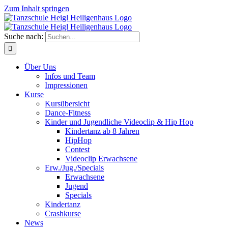
Zum Inhalt springen
Suche nach:
Über Uns
Infos und Team
Impressionen
Kurse
Kursübersicht
Dance-Fitness
Kinder und Jugendliche Videoclip & Hip Hop
Kindertanz ab 8 Jahren
HipHop
Contest
Videoclip Erwachsene
Erw./Jug./Specials
Erwachsene
Jugend
Specials
Kindertanz
Crashkurse
News