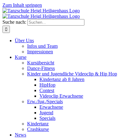
Zum Inhalt springen
Suche nach:
Über Uns
Infos und Team
Impressionen
Kurse
Kursübersicht
Dance-Fitness
Kinder und Jugendliche Videoclip & Hip Hop
Kindertanz ab 8 Jahren
HipHop
Contest
Videoclip Erwachsene
Erw./Jug./Specials
Erwachsene
Jugend
Specials
Kindertanz
Crashkurse
News