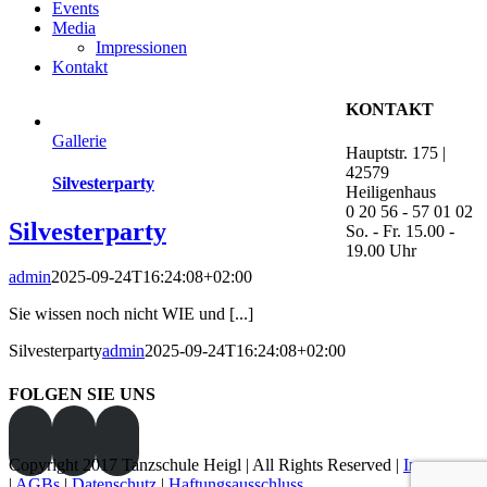
Events
Media
Impressionen
Kontakt
KONTAKT
Gallerie
Hauptstr. 175 |
42579
Silvesterparty
Heiligenhaus
0 20 56 - 57 01 02
Silvesterparty
So. - Fr. 15.00 -
19.00 Uhr
admin
2025-09-24T16:24:08+02:00
Sie wissen noch nicht WIE und [...]
Silvesterparty
admin
2025-09-24T16:24:08+02:00
FOLGEN SIE UNS
Copyright 2017 Tanzschule Heigl | All Rights Reserved |
Impressum
|
AGBs
|
Datenschutz
|
Haftungsausschluss