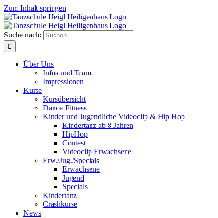
Zum Inhalt springen
Suche nach:
Über Uns
Infos und Team
Impressionen
Kurse
Kursübersicht
Dance-Fitness
Kinder und Jugendliche Videoclip & Hip Hop
Kindertanz ab 8 Jahren
HipHop
Contest
Videoclip Erwachsene
Erw./Jug./Specials
Erwachsene
Jugend
Specials
Kindertanz
Crashkurse
News