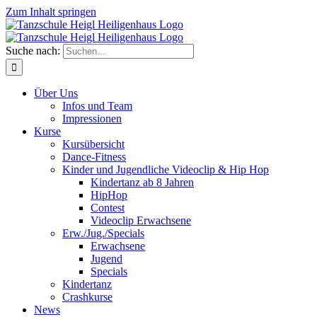
Zum Inhalt springen
Suche nach:
Über Uns
Infos und Team
Impressionen
Kurse
Kursübersicht
Dance-Fitness
Kinder und Jugendliche Videoclip & Hip Hop
Kindertanz ab 8 Jahren
HipHop
Contest
Videoclip Erwachsene
Erw./Jug./Specials
Erwachsene
Jugend
Specials
Kindertanz
Crashkurse
News