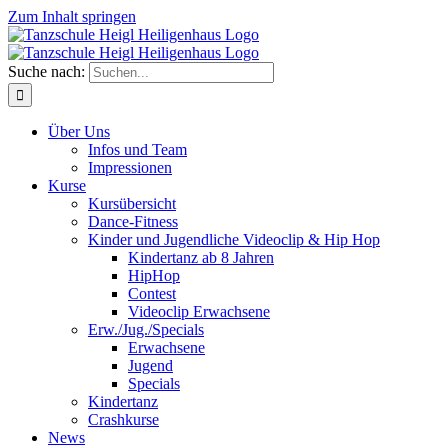
Zum Inhalt springen
Suche nach:
Über Uns
Infos und Team
Impressionen
Kurse
Kursübersicht
Dance-Fitness
Kinder und Jugendliche Videoclip & Hip Hop
Kindertanz ab 8 Jahren
HipHop
Contest
Videoclip Erwachsene
Erw./Jug./Specials
Erwachsene
Jugend
Specials
Kindertanz
Crashkurse
News